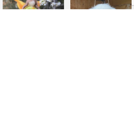
Hada Shaylee
Móvil: Nube con gotas
35,00
€
32,00
€
IVA incl.
IVA incl.
Añadir al carrito
Añadir al carrito