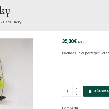
ky
Hada Lucky
35,00
€
IVA incl.
Duende Lucky, portege tu crea
AÑADIR A
Compartir