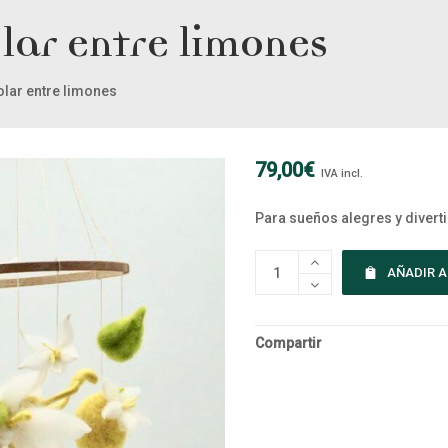
olar entre limones
olar entre limones
79,00
€
IVA incl.
Para sueños alegres y divert
AÑADIR A
Compartir