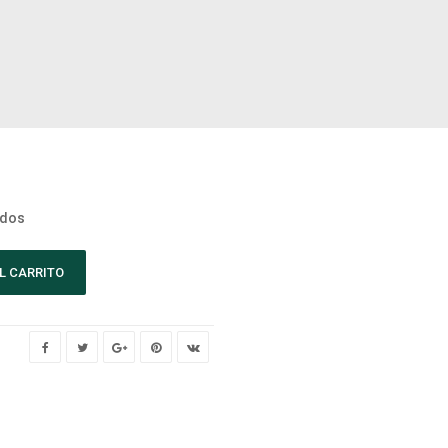
idos
L CARRITO