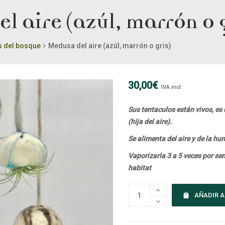
l aire (azúl, marrón o g
s del bosque
Medusa del aire (azúl, marrón o gris)
30,00
€
IVA incl.
Sus tentaculos están vivos, es
(hija del aire).
Se alimenta del aire y de la h
Vaporizarla 3 a 5 veces por s
habitat
AÑADIR A