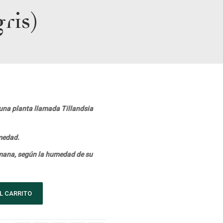
ris)
 una planta llamada Tillandsia
umedad.
emana, según la humedad de su
L CARRITO